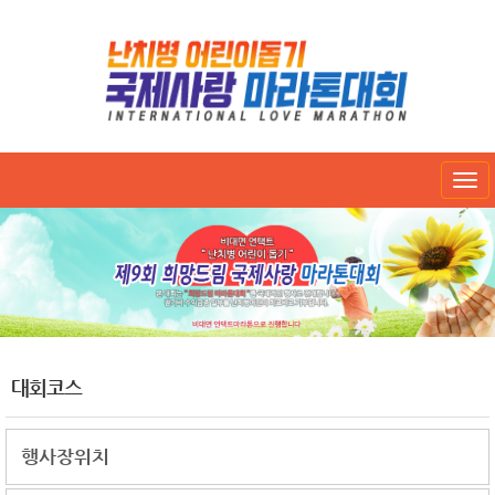
Tog
nav
대회코스
행사장위치